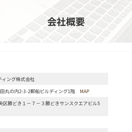
会社概要
ティング株式会社
丸の内2-3-2
郵船ビルディング1階
MAP
央区勝どき１－７－３
勝どきサンスクエアビル5