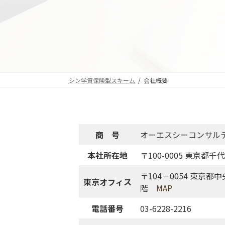
コ
ナ
ン
ビ
テ
ゲ
ン
ー
ツ
シ
へ
ョ
ス
ン
シン学資保険型スキーム
会社概要
キ
に
ッ
移
プ
動
商 号
オーエスシーコンサル
本社所在地
〒100-0005
東京都千代田
〒104－0054
東京都中
東京オフィス
階
MAP
電話番号
03-6228-2216