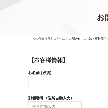
コ
ナ
ン
ビ
テ
ゲ
お
ン
ー
ツ
シ
へ
ョ
ス
ン
シン学資保険型スキーム
お問合せ・ご相談・資料請求
キ
に
ッ
移
プ
動
【お客様情報】
お名前 (必須)
郵便番号（住所自動入力）